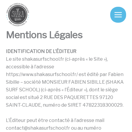
Aller
au
contenu
Mentions Légales
IDENTIFICATION DE L’ÉDITEUR
Le site shakasurfschool.fr (ci-après « le Site »),
accessible à l’adresse
https://www.shakasurfschool.fr/ est édité par Fabien
Sibille – société MONSIEUR FABIEN SIBILLE (SHAKA
SURF SCHOOL) (ci-après « l’Éditeur »), dont le siège
social est situé 2 RUE DES PAQUERETTES 97120
SAINT-CLAUDE, numéro de SIRET 47822318300029.
L’Éditeur peut être contacté à l’adresse mail
contact@shakasurfschool.fr
ou au numéro